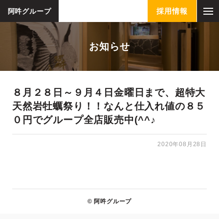
採用情報
阿吽グループ
お知らせ
８月２８日～９月４日金曜日まで、超特大
天然岩牡蠣祭り！！なんと仕入れ値の８５
０円でグループ全店販売中(^^♪
2020年08月28日
© 阿吽グループ