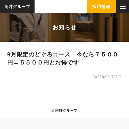
採用情報
阿吽グループ
お知らせ
9月限定のどぐろコース 今なら７５００
円→５５００円とお得です
2020年08月31日
© 阿吽グループ