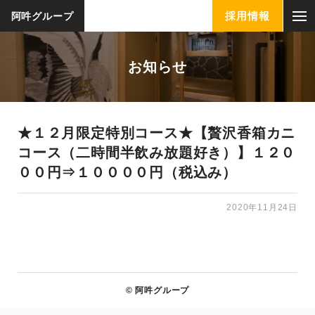
採用情報
阿吽グループ
お知らせ
★１２月限定特別コース★【贅沢香箱カニ
コース（二時間半飲み放題好き）】１２０
００円⇒１００００円（税込み）
2020年11月24日
© 阿吽グループ