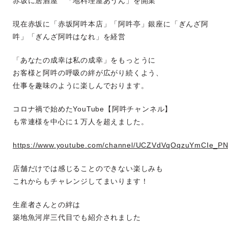
赤坂に居酒屋 「地料理屋あうん」を開業
現在赤坂に「赤坂阿吽本店」「阿吽亭」銀座に「ぎんざ阿
吽」「ぎんざ阿吽はなれ」を経営
「あなたの成幸は私の成幸」をもっとうに
お客様と阿吽の呼吸の絆が広がり続くよう、
仕事を趣味のように楽しんでおります。
コロナ禍で始めたYouTube【阿吽チャンネル】
も常連様を中心に１万人を超えました。
https://www.youtube.com/channel/UCZVdVqOqzuYmCIe_
店舗だけでは感じることのできない楽しみも
これからもチャレンジしてまいります！
生産者さんとの絆は
築地魚河岸三代目でも紹介されました