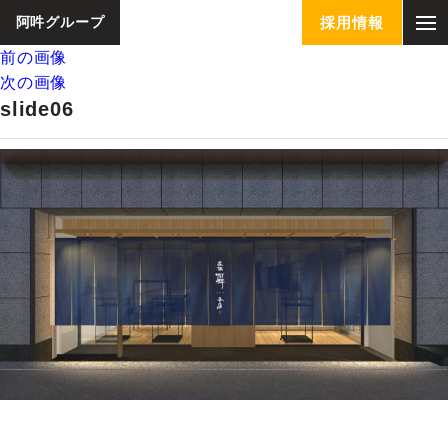
阿吽グループ
採用情報
前の画像
次の画像
slide06